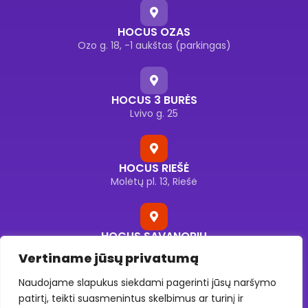
HOCUS OZAS
Ozo g. 18, -1 aukštas (parkingas)
HOCUS 3 BURĖS
Lvivo g. 25
HOCUS RIEŠĖ
Molėtų pl. 13, Riešė
HOCUS SAVANORIŲ
Savanorių pr. 176F, Vilnius
Vertiname jūsų privatumą
Naudojame slapukus siekdami pagerinti jūsų naršymo
patirtį, teikti suasmenintus skelbimus ar turinį ir
HOCUS UKMERGĖS