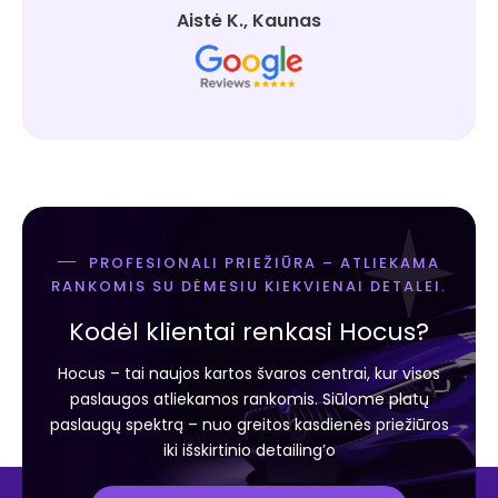
Aistė K., Kaunas
PROFESIONALI PRIEŽIŪRA – ATLIEKAMA
RANKOMIS SU DĖMESIU KIEKVIENAI DETALEI.
Kodėl klientai renkasi Hocus?
Hocus – tai naujos kartos švaros centrai, kur visos
paslaugos atliekamos rankomis. Siūlome platų
paslaugų spektrą – nuo greitos kasdienės priežiūros
iki išskirtinio detailing’o