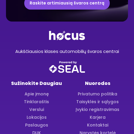
Raskite artimiausią švaros centrą
Aukščiausios klasės automobilių švaros centrai
Sužinokite Daugiau
Nuorodos
Apie įmonę
Privatumo politika
Tinklaraštis
Taisyklės ir sąlygos
Verslui
Įvykio registravimas
Lokacijos
Karjera
Paslaugos
Kontaktai
DUK
Narystės kortelė