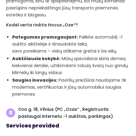
pramogomis, kinu ar apsipirkinėjimu, kol mūsų komanda
pasirūpins nepriekaištinga jūsų transporto priemonės
estetika ir blizgesiu.
Kodėl verta rinktis Hocus „Oze“?
Patogumas pramogaujant:
Palikite automobilį -1
aukšto aikštelėje ir išnaudokite laiką
savo poreikiams – viską atliksime greitai ir be eilių.
Aukščiausia kokybė:
Mūsų specialistai skiria dėmesį
kiekvienai detalei, užtikrindami tobulą švarą nuo grindų
kilimėlių iki langų vidaus.
Saugios inovacijos:
Paviršių priežiūrai naudojame tik
modernias, sertifikuotas ir jūsų automobiliui saugias
priemones.
Ozo g. 18, Vilnius (PC „Ozas“ , Registruotis
paslaugai internetu -1 aukštas, parkingas)
Services provided