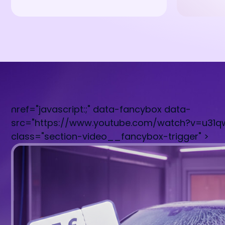
href="javascript:;" data-fancybox data-
src="https://www.youtube.com/watch?v=u31
class="section-video__fancybox-trigger" >