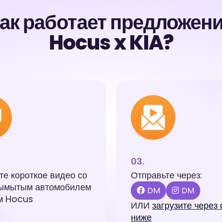
ак работает предложен
Hocus x KIA?
е короткое видео со
Отправьте через:
ымытым автомобилем
DM
DM
м Hocus
ИЛИ
загрузите через
ниже