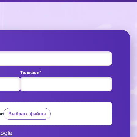
Телефон*
кст для поля Файл
или
ли
Выбрать файлы
Выбрать файл
ogle