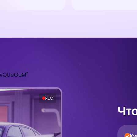
qwQUeGuM"
REC
Что
Ку