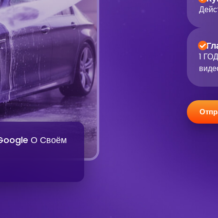
Дейс
Гл
1 ГО
виде
Отпр
 Google О Своём