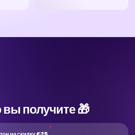
 вы получите 🎁
пон на скидку €25