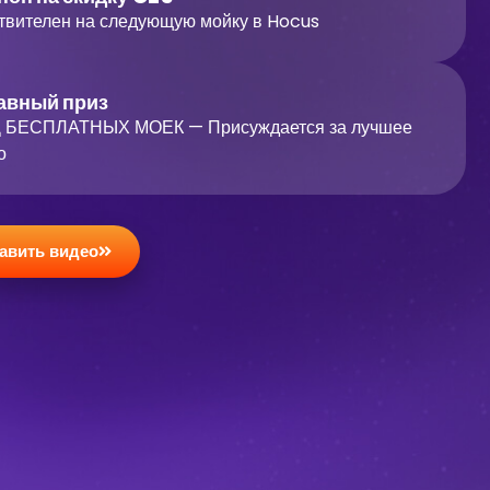
твителен на следующую мойку в Hocus
авный приз
Д БЕСПЛАТНЫХ МОЕК — Присуждается за лучшее
о
авить видео