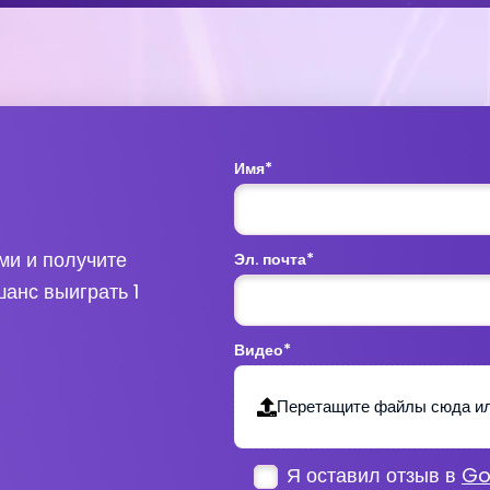
Имя*
ми и получите
Эл. почта*
анс выиграть 1
Видео*
Те
Перетащите файлы сюда и
Я оставил отзыв в
Go