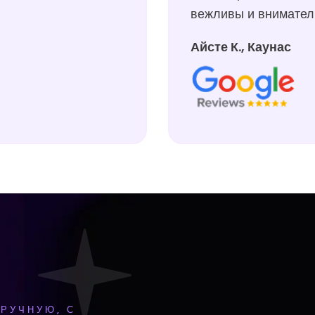
вежливы и внимател
Айсте К., Каунас
РУЧНУЮ, С