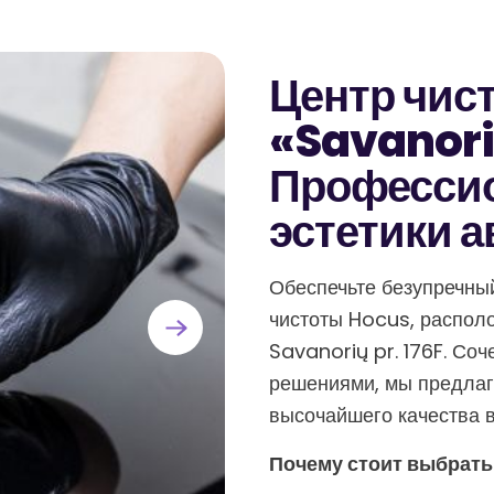
Центр чис
«Savanor
Професси
эстетики 
Обеспечьте безупречны
чистоты Hocus, распол
Savanorių pr. 176F. Со
решениями, мы предлаг
высочайшего качества 
Почему стоит выбрать