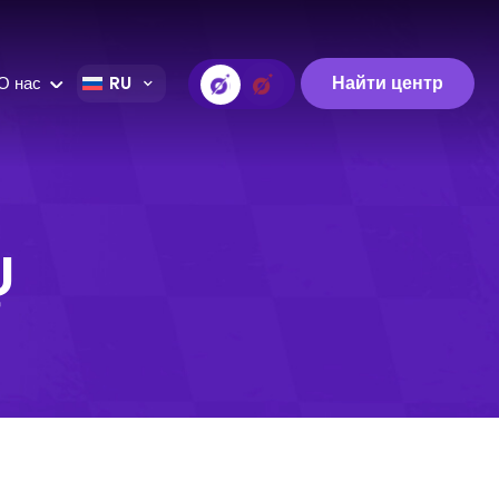
Найти центр
О нас
RU
Ų