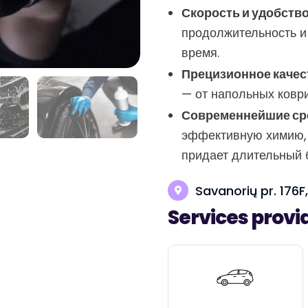
Скорость и удобство
продолжительность и 
время.
Прецизионное качес
— от напольных коври
Современнейшие ср
эффективную химию, 
придает длительный б
Savanorių pr. 176F,
Services provi