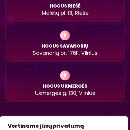
HOCUS RIEŠĖ
Molėtų pl. 13, Riešė
HOCUS SAVANORIŲ
Savanorių pr. 176F, Vilnius
HOCUS UKMERGĖS
Ukmergės g. 130, Vilnius
Vertiname jūsų privatumą