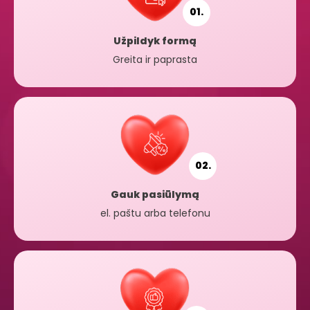
01.
Užpildyk formą
Greita ir paprasta
02.
Gauk pasiūlymą
el. paštu arba telefonu