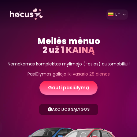
LT
Meilės mėnuo
2 už 1 KAINĄ
Nemokamas komplektas mylimojo (-osios) automobiliui!
Pasiūlymas galioja iki vasario 28 dienos
Gauti pasiūlymą
AKCIJOS SĄLYGOS