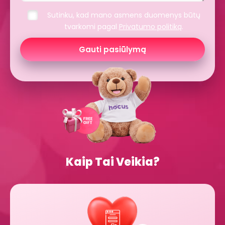
Sutinku, kad mano asmens duomenys būtų
tvarkomi pagal
Privatumo politiką
.
Gauti pasiūlymą
Kaip Tai Veikia?