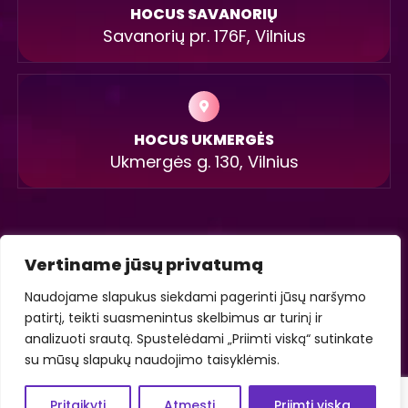
HOCUS SAVANORIŲ
Savanorių pr. 176F, Vilnius
HOCUS UKMERGĖS
Ukmergės g. 130, Vilnius
Vertiname jūsų privatumą
Naudojame slapukus siekdami pagerinti jūsų naršymo
EL. PAŠTAS
TELEFONAS
patirtį, teikti suasmenintus skelbimus ar turinį ir
info@hocus.lt
+370 602 22000
analizuoti srautą. Spustelėdami „Priimti viską“ sutinkate
su mūsų slapukų naudojimo taisyklėmis.
Pritaikyti
Atmesti
Priimti viską